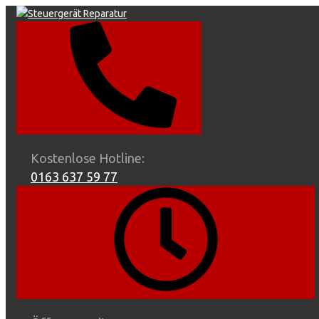
Skip
to
content
Kostenlose Hotline:
0163 637 59 77