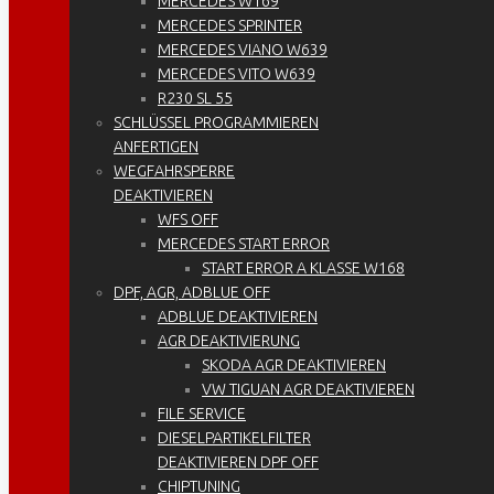
MERCEDES W169
MERCEDES SPRINTER
MERCEDES VIANO W639
MERCEDES VITO W639
R230 SL 55
SCHLÜSSEL PROGRAMMIEREN
ANFERTIGEN
WEGFAHRSPERRE
DEAKTIVIEREN
WFS OFF
MERCEDES START ERROR
START ERROR A KLASSE W168
DPF, AGR, ADBLUE OFF
ADBLUE DEAKTIVIEREN
AGR DEAKTIVIERUNG
SKODA AGR DEAKTIVIEREN
VW TIGUAN AGR DEAKTIVIEREN
FILE SERVICE
DIESELPARTIKELFILTER
DEAKTIVIEREN DPF OFF
CHIPTUNING