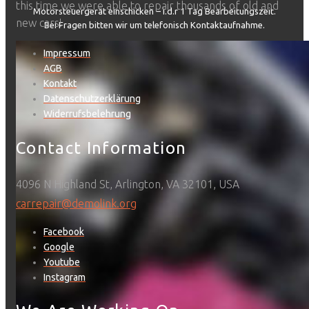
this time we were able to repair thousands of old and
Motorsteuergerät einschicken – i.d.r 1 Tag Bearbeitungszeit.
new cars!
Bei Fragen bitten wir um telefonisch Kontaktaufnahme.
Impressum
AGB
Kontakt
Datenschutzerklärung
Widerrufsbelehrung
VW PASSAT ELV REPARATUR
Contact Information
In den Warenkorb
4096 N Highland St, Arlington, VA 32101, USA
In den Warenkorb
carrepair@demolink.org
Facebook
Google
Youtube
Instagram