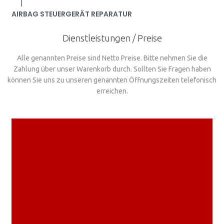
|
AIRBAG STEUERGERÄT REPARATUR
Dienstleistungen / Preise
Alle genannten Preise sind Netto Preise. Bitte nehmen Sie die
Zahlung über unser Warenkorb durch. Sollten Sie Fragen haben
können Sie uns zu unseren genannten Öffnungszeiten telefonisch
erreichen.