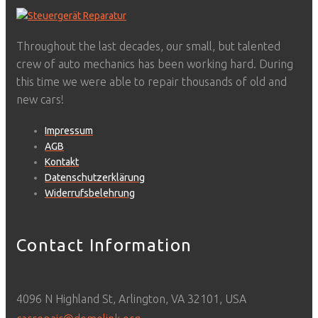
Throughout the last decades, our small, but talented
crew of auto mechanics has been working hard. During
this time we were able to repair thousands of old and
new cars!
Impressum
AGB
Kontakt
Datenschutzerklärung
Widerrufsbelehrung
Contact Information
4096 N Highland St, Arlington, VA 32101, USA