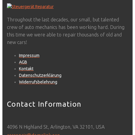
Throughout the last decades, our small, but talented
crew of auto mechanics has been working hard. During
this time we were able to repair thousands of old and
new cars!
Impressum
AGB
Kontakt
Datenschutzerklärung
Widerrufsbelehrung
Contact Information
4096 N Highland St, Arlington, VA 32101, USA